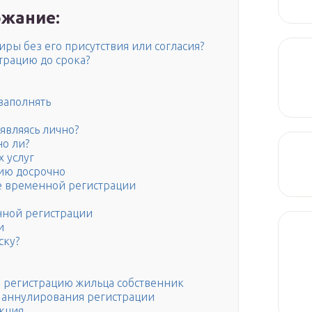
жание:
ры без его присутствия или согласия?
трацию до срока?
заполнять
являясь лично?
о ли?
х услуг
ию досрочно
 временной регистрации
нной регистрации
и
ску?
 регистрацию жильца собственник
 аннулирования регистрации
укция