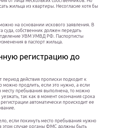
ния от лица нескольких собственников. Но
ть жильца из квартиры. Несогласие хотя бы
 можно на основании искового заявления. В
а суда, собственник должен передать
отделение УВМ УМВД РФ. Паспортисты
 изменения в паспорт жильца.
нную регистрацию до
от период действия прописки подходит к
о можно продлить, если это нужно, а если
о месту пребывания выполнена, то можно
 уезжать, так как в момент окончания срока
 регистрации автоматически происходит ее
вание.
ело, если покинуть место пребывания нужно
в этом случае органы ФМС должны быть