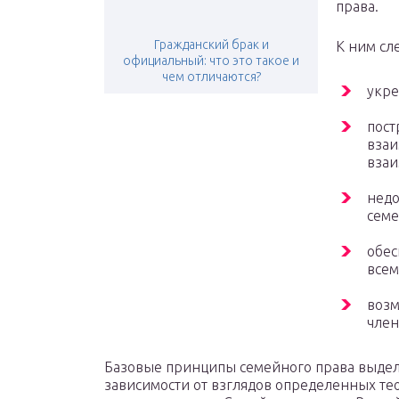
права.
Гражданский брак и
К ним сл
официальный: что это такое и
чем отличаются?
укре
пост
взаи
взаи
недо
семе
обес
всем
возм
член
Базовые принципы семейного права выдел
зависимости от взглядов определенных те