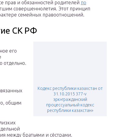
се прав и обязанностей родителей
по
тигшим совершеннолетия. Этот принцип
арактере семейных правоотношений.
тие СК РФ
ное его
е
ю отдельно.
Кодекс республики казахстан от
связанных
31.10.2015 377-v
зрк»гражданский
го, общим
процессуальный кодекс
республики казахстан»
близких
отдельной
я между братьями и сёстрами.