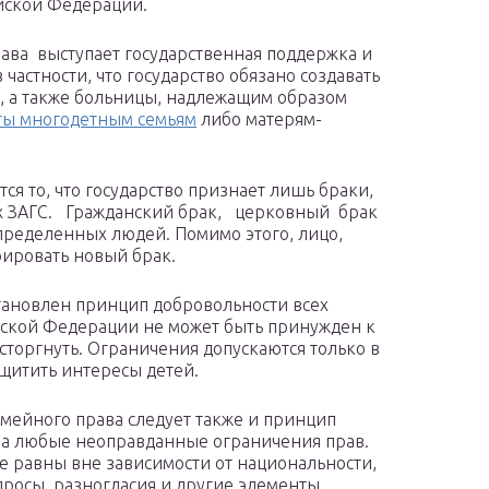
йской Федерации.
ава выступает государственная поддержка и
в частности, что государство обязано создавать
а, а также больницы, надлежащим образом
ты многодетным семьям
либо матерям-
я то, что государство признает лишь браки,
х ЗАГС. Гражданский брак, церковный брак
ределенных людей. Помимо этого, лицо,
рировать новый брак.
тановлен принцип добровольности всех
йской Федерации не может быть принужден к
расторгнуть. Ограничения допускаются только в
ащитить интересы детей.
емейного права следует также и принцип
 на любые неоправданные ограничения прав.
 равны вне зависимости от национальности,
просы, разногласия и другие элементы