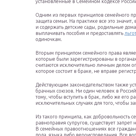
установленные в Семейном кодексе Росси
Одним из первых принципов семейного пр
защита семьи. На практике все это значит, 
и содержать детские сады, родильные дом
выплачивать пособия и предоставлять
льго
одиночкам.
Вторым принципом семейного права являетс
которые были зарегистрированы в органа
считаются исключительно личным делом оп
которое состоит в браке, не вправе регист
Действующим законодательством также ус
брачных союзов. Ни один человек в Росси
тому, чтобы вступить в брак, либо же его 
исключительных случаях для того, чтобы з
Из такого принципа, как добровольность с
равноправия супругов, существует запрет
В семейных правоотношениях все граждане
пола, языка либо вероисповедания. Все во