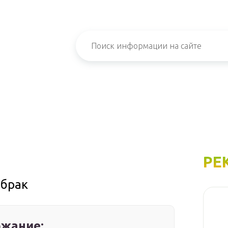
РЕ
 брак
жание: