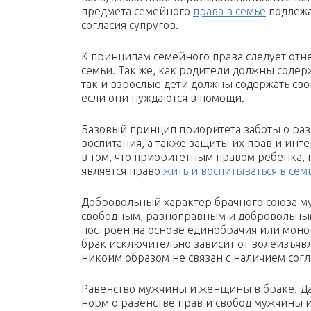
предмета семейного
права в семье
подлежа
согласия супругов.
К принципам семейного права следует отн
семьи. Так же, как родители должны содер
так и взрослые дети должны содержать сво
если они нуждаются в помощи.
Базовый принцип приоритета заботы о разв
воспитания, а также защиты их прав и инте
в том, что приоритетным правом ребенка,
является право
жить и воспитываться в сем
Добровольный характер брачного союза м
свободным, равноправным и добровольны
построен на основе единобрачия или моног
брак исключительно зависит от волеизъявл
никоим образом не связан с наличием сог
Равенство мужчины и женщины в браке. Д
норм о равенстве прав и свобод мужчины 