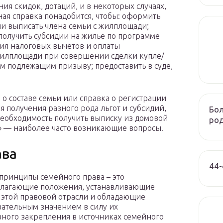
ния скидок, дотаций, и в некоторых случаях,
ая справка понадобится, чтобы: оформить
ли выписать члена семьи с жилплощади;
получить субсидии на жилье по программе
вия налоговых вычетов и оплаты
жилплощади при совершении сделки купле/
ам подлежащим призыву; предоставить в суде,
 о составе семьи или справка о регистрации
я получения разного рода льгот и субсидий,
Бол
необходимость получить выписку из домовой
род
й» — наиболее часто возникающие вопросы.
ава
44-
принципы семейного права – это
олагающие положения, устанавливающие
 этой правовой отрасли и обладающие
ательным значением в силу их
ного закрепления в источниках семейного